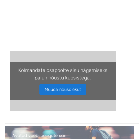
Kolmandate osapoolte sisu nägemiseks
palun nõustu küpsistega.
Muuda nõusolekut