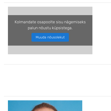
Kolmandate osapoolte sisu nägemiseks
palun nõustu küpsistega.
Muuda nõusolekut