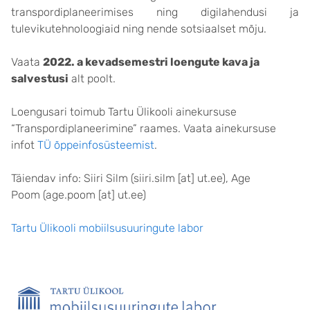
transpordiplaneerimises ning digilahendusi ja
tulevikutehnoloogiaid ning nende sotsiaalset mõju.
Vaata
2022. a kevadsemestri loengute kava ja
salvestusi
alt poolt.
Loengusari toimub Tartu Ülikooli ainekursuse
“Transpordiplaneerimine” raames. Vaata ainekursuse
infot
TÜ õppeinfosüsteemist
.
Täiendav info: Siiri Silm (siiri.silm [at] ut.ee), Age
Poom (age.poom [at] ut.ee)
Tartu Ülikooli mobiilsusuuringute labor