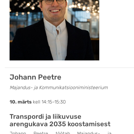
Johann Peetre
Majandus- ja Kommunikatsiooniministeerium
10. märts
kell 14:15–15:30
Transpordi ja liikuvuse
arengukava 2035 koostamisest
Johann Peetre töötab Majandus- ja