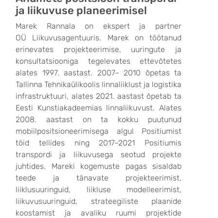
ja liikuvuse planeerimisel
Marek Rannala on ekspert ja partner
OÜ Liikuvusagentuuris. Marek on töötanud
erinevates projekteerimise, uuringute ja
konsultatsiooniga tegelevates ettevõtetes
alates 1997. aastast. 2007– 2010 õpetas ta
Tallinna Tehnikaülikoolis linnaliiklust ja logistika
infrastruktuuri, alates 2021. aastast õpetab ta
Eesti Kunstiakadeemias linnaliikuvust. Alates
2008. aastast on ta kokku puutunud
mobiilpositsioneerimisega algul Positiumist
töid tellides ning 2017–2021 Positiumis
transpordi ja liikuvusega seotud projekte
juhtides. Mareki kogemuste pagas sisaldab
teede ja tänavate projekteerimist,
liiklusuuringuid, liikluse modelleerimist,
liikuvusuuringuid, strateegiliste plaanide
koostamist ja avaliku ruumi projektide