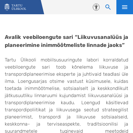
Liigu edasi põhisisu juurde
Juurdepääsetavus
Loengud 2022
Avalik veebiloengute sari “Liikuvusanalüüs ja
planeerimine inimmõõtmeliste linnade jaoks”
Tartu Ülikooli mobiilsusuuringute labori korraldatud
veebiloengute sari toob kõnelema liikuvuse ja
transpordiplaneerimise eksperte ja juhtivaid teadlasi üle
ilma. Loengusarjas otsime vastust küsimusele, kuidas
toetada inimmõõtmelise, sotsiaalselt ja keskkondlikult
jätkusuutliku linnaruumi kujundamist liikuvusanalüüsi ja
transpordiplaneerimise kaudu. Loengud käsitlevad
transpordipoliitikat ja liikuvusega seotud strateegilist
planeerimist, transpordi ja liikuvuse sotsiaalseid,
keskkonna- ja terviseaspekte, traditsioonilisi ja
suurandmetele tuginevaid meetodeid