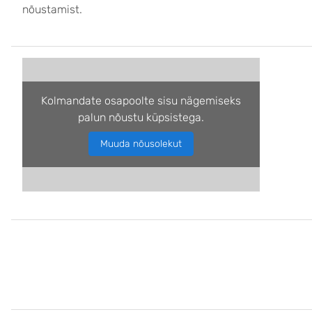
nõustamist.
Kolmandate osapoolte sisu nägemiseks
palun nõustu küpsistega.
Muuda nõusolekut